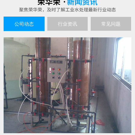
超纯水生产设备的工作原理谈谈
25
超纯水生产设备就如同其名字一样，是不会产生
2021-06
污水的，生产出来的水质是高的且不间断，因此
也就深受到企业者的喜爱，超纯水生产的设备主
要也是用在水处理和电子工业以及实验室呀等行
水处理设备在生产过程中有哪些特点
25
业中的。 超纯水生产设备的工作原理： 超纯水生
随着人们环保意识的不断增强，越来越多的企业
产设备的工作过程通过交换羟基离子或氢氧根离
2021-06
都会选用水处理设备来进行水的生产过滤。那
子去除不想要的离子，然后将这些
么，这种设备具有哪些特点呢? 1、成本投入少，