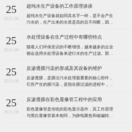
出水水质好。 2、工业食品超纯水设备多采用多
反渗透膜污染的形成及其设备的维护
25
介质过滤器、活性炭过滤器作及保安过滤器作为
反渗透膜，是膜法污水处理最重要的核心部件，
预处理，能有效去除原水中的悬浮物、胶体、泥
2021-06
它所产生的膜污染，是指在膜过滤的进程中，水
沙、异味等杂质，处理后的水能能
中的微粒、胶体粒子或溶质大分子等各种物质，
让膜孔径变小或者是阻塞。反渗透膜作为深圳反
反渗透膜在彩色显像管工程中的应用
25
渗透设备的核心部件，咱们来看看反渗透膜污染
彩色显像管是传统的彩色显示器件，其工作原理
的要素、损害。 1、反渗透体系污染 反渗透体系
2021-06
与黑白显像管基本相同，为静电聚焦和磁偏转方
的污染通常指体系进水中所含的无
式的阴极射线管。统计表明，随着20世纪90年代
开始我国彩管产量的持续增长，彩管工厂已成了
我国排污的大户之一。与电子工业其它领域一
样，彩管的生产同样需要纯度高、需量大的纯
在线留言
水，而经过彩管制造车间使用的纯水，排出时都