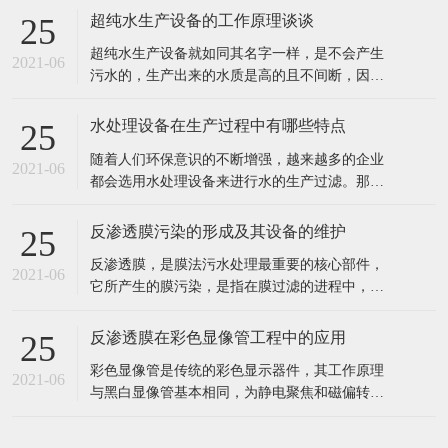
超纯水生产设备的工作原理谈谈
25
超纯水生产设备就如同其名字一样，是不会产生
2021-06
污水的，生产出来的水质是高的且不间断，因此
也就深受到企业者的喜爱，超纯水生产的设备主
要也是用在水处理和电子工业以及实验室呀等行
水处理设备在生产过程中有哪些特点
25
业中的。 超纯水生产设备的工作原理： 超纯水生
随着人们环保意识的不断增强，越来越多的企业
产设备的工作过程通过交换羟基离子或氢氧根离
2021-06
都会选用水处理设备来进行水的生产过滤。那
子去除不想要的离子，然后将这些
么，这种设备具有哪些特点呢? 1、成本投入少，
出水水质好。 2、工业食品超纯水设备多采用多
反渗透膜污染的形成及其设备的维护
25
介质过滤器、活性炭过滤器作及保安过滤器作为
反渗透膜，是膜法污水处理最重要的核心部件，
预处理，能有效去除原水中的悬浮物、胶体、泥
2021-06
它所产生的膜污染，是指在膜过滤的进程中，水
沙、异味等杂质，处理后的水能能
中的微粒、胶体粒子或溶质大分子等各种物质，
让膜孔径变小或者是阻塞。反渗透膜作为深圳反
反渗透膜在彩色显像管工程中的应用
25
渗透设备的核心部件，咱们来看看反渗透膜污染
彩色显像管是传统的彩色显示器件，其工作原理
的要素、损害。 1、反渗透体系污染 反渗透体系
2021-06
与黑白显像管基本相同，为静电聚焦和磁偏转方
的污染通常指体系进水中所含的无
式的阴极射线管。统计表明，随着20世纪90年代
开始我国彩管产量的持续增长，彩管工厂已成了