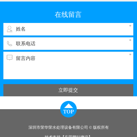
我国排污的大户之一。与电子工业其它领域一
样，彩管的生产同样需要纯度高、需量大的纯
在线留言
水，而经过彩管制造车间使用的纯水，排出时都
立即提交
深圳市荣华荣水处理设备有限公司 © 版权所有