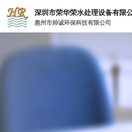
深圳市荣华荣水处理设备有限
惠州市帅诚环保科技有限公司