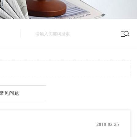
常见问题
2010-02-25