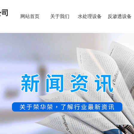
公司
网站首页
关于我们
水处理设备
反渗透设备
新闻资讯
联系我们