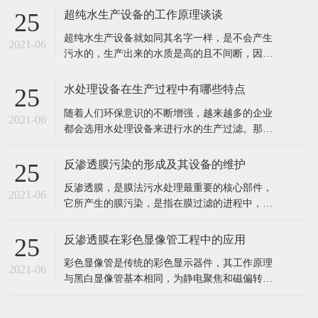
出水水质好。 2、工业食品超纯水设备多采用多
反渗透膜污染的形成及其设备的维护
25
介质过滤器、活性炭过滤器作及保安过滤器作为
反渗透膜，是膜法污水处理最重要的核心部件，
预处理，能有效去除原水中的悬浮物、胶体、泥
2021-06
它所产生的膜污染，是指在膜过滤的进程中，水
沙、异味等杂质，处理后的水能能
中的微粒、胶体粒子或溶质大分子等各种物质，
让膜孔径变小或者是阻塞。反渗透膜作为深圳反
反渗透膜在彩色显像管工程中的应用
25
渗透设备的核心部件，咱们来看看反渗透膜污染
彩色显像管是传统的彩色显示器件，其工作原理
的要素、损害。 1、反渗透体系污染 反渗透体系
2021-06
与黑白显像管基本相同，为静电聚焦和磁偏转方
的污染通常指体系进水中所含的无
式的阴极射线管。统计表明，随着20世纪90年代
开始我国彩管产量的持续增长，彩管工厂已成了
我国排污的大户之一。与电子工业其它领域一
样，彩管的生产同样需要纯度高、需量大的纯
在线留言
水，而经过彩管制造车间使用的纯水，排出时都