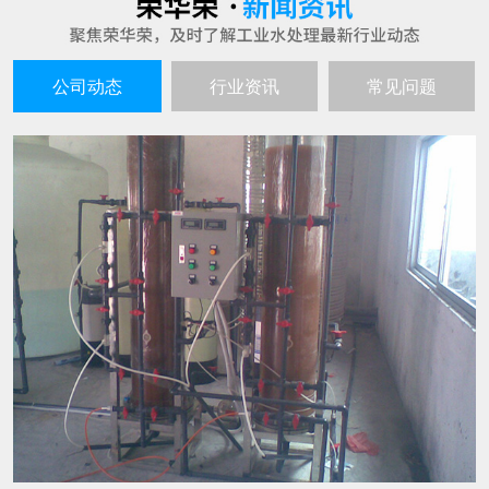
超纯水生产设备的工作原理谈谈
25
超纯水生产设备就如同其名字一样，是不会产生
2021-06
污水的，生产出来的水质是高的且不间断，因此
也就深受到企业者的喜爱，超纯水生产的设备主
要也是用在水处理和电子工业以及实验室呀等行
水处理设备在生产过程中有哪些特点
25
业中的。 超纯水生产设备的工作原理： 超纯水生
随着人们环保意识的不断增强，越来越多的企业
产设备的工作过程通过交换羟基离子或氢氧根离
2021-06
都会选用水处理设备来进行水的生产过滤。那
子去除不想要的离子，然后将这些
么，这种设备具有哪些特点呢? 1、成本投入少，