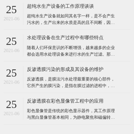
超纯水生产设备的工作原理谈谈
25
超纯水生产设备就如同其名字一样，是不会产生
2021-06
污水的，生产出来的水质是高的且不间断，因此
也就深受到企业者的喜爱，超纯水生产的设备主
要也是用在水处理和电子工业以及实验室呀等行
水处理设备在生产过程中有哪些特点
25
业中的。 超纯水生产设备的工作原理： 超纯水生
随着人们环保意识的不断增强，越来越多的企业
产设备的工作过程通过交换羟基离子或氢氧根离
2021-06
都会选用水处理设备来进行水的生产过滤。那
子去除不想要的离子，然后将这些
么，这种设备具有哪些特点呢? 1、成本投入少，
出水水质好。 2、工业食品超纯水设备多采用多
反渗透膜污染的形成及其设备的维护
25
介质过滤器、活性炭过滤器作及保安过滤器作为
反渗透膜，是膜法污水处理最重要的核心部件，
预处理，能有效去除原水中的悬浮物、胶体、泥
2021-06
它所产生的膜污染，是指在膜过滤的进程中，水
沙、异味等杂质，处理后的水能能
中的微粒、胶体粒子或溶质大分子等各种物质，
让膜孔径变小或者是阻塞。反渗透膜作为深圳反
反渗透膜在彩色显像管工程中的应用
25
渗透设备的核心部件，咱们来看看反渗透膜污染
彩色显像管是传统的彩色显示器件，其工作原理
的要素、损害。 1、反渗透体系污染 反渗透体系
2021-06
与黑白显像管基本相同，为静电聚焦和磁偏转方
的污染通常指体系进水中所含的无
式的阴极射线管。统计表明，随着20世纪90年代
开始我国彩管产量的持续增长，彩管工厂已成了