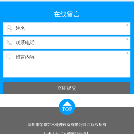
我国排污的大户之一。与电子工业其它领域一
样，彩管的生产同样需要纯度高、需量大的纯
在线留言
水，而经过彩管制造车间使用的纯水，排出时都
立即提交
深圳市荣华荣水处理设备有限公司 © 版权所有