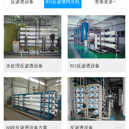
查看更多+
荣华荣181
反渗透设备大系统12...
反渗透设备陶氏膜大系...
桶装水超滤膜