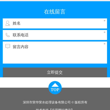
我国排污的大户之一。与电子工业其它领域一
样，彩管的生产同样需要纯度高、需量大的纯
在线留言
水，而经过彩管制造车间使用的纯水，排出时都
立即提交
深圳市荣华荣水处理设备有限公司 © 版权所有