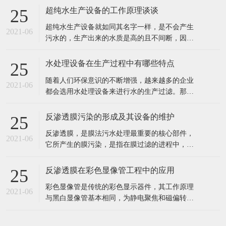
超纯水生产设备的工作原理谈谈
25
超纯水生产设备就如同其名字一样，是不会产生
2021-06
污水的，生产出来的水质是高的且不间断，因此
也就深受到企业者的喜爱，超纯水生产的设备主
要也是用在水处理和电子工业以及实验室呀等行
水处理设备在生产过程中有哪些特点
25
业中的。 超纯水生产设备的工作原理： 超纯水生
随着人们环保意识的不断增强，越来越多的企业
产设备的工作过程通过交换羟基离子或氢氧根离
2021-06
都会选用水处理设备来进行水的生产过滤。那
子去除不想要的离子，然后将这些
么，这种设备具有哪些特点呢? 1、成本投入少，
出水水质好。 2、工业食品超纯水设备多采用多
反渗透膜污染的形成及其设备的维护
25
介质过滤器、活性炭过滤器作及保安过滤器作为
反渗透膜，是膜法污水处理最重要的核心部件，
预处理，能有效去除原水中的悬浮物、胶体、泥
2021-06
它所产生的膜污染，是指在膜过滤的进程中，水
沙、异味等杂质，处理后的水能能
中的微粒、胶体粒子或溶质大分子等各种物质，
让膜孔径变小或者是阻塞。反渗透膜作为深圳反
反渗透膜在彩色显像管工程中的应用
25
渗透设备的核心部件，咱们来看看反渗透膜污染
彩色显像管是传统的彩色显示器件，其工作原理
的要素、损害。 1、反渗透体系污染 反渗透体系
2021-06
与黑白显像管基本相同，为静电聚焦和磁偏转方
的污染通常指体系进水中所含的无
式的阴极射线管。统计表明，随着20世纪90年代
开始我国彩管产量的持续增长，彩管工厂已成了