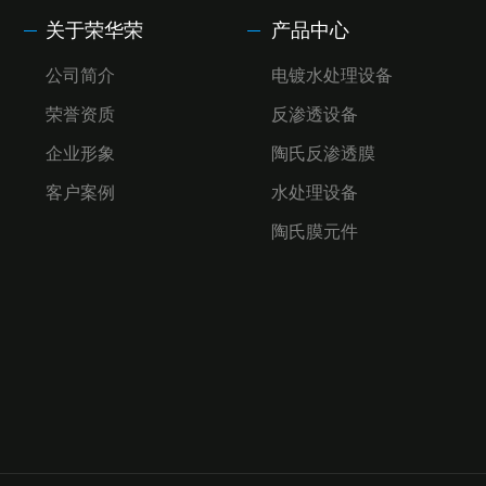
海德能反渗透膜
关于荣华荣
产品中心
公司简介
电镀水处理设备
陶氏反渗透膜
荣誉资质
反渗透设备
企业形象
陶氏反渗透膜
PLC可编程程序编写
客户案例
水处理设备
电控系统
陶氏膜元件
商用纯水机
反渗透膜壳
汇通膜