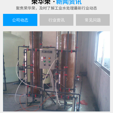
超纯水生产设备的工作原理谈谈
25
超纯水生产设备就如同其名字一样，是不会产生
2021-06
污水的，生产出来的水质是高的且不间断，因此
也就深受到企业者的喜爱，超纯水生产的设备主
要也是用在水处理和电子工业以及实验室呀等行
水处理设备在生产过程中有哪些特点
25
业中的。 超纯水生产设备的工作原理： 超纯水生
随着人们环保意识的不断增强，越来越多的企业
产设备的工作过程通过交换羟基离子或氢氧根离
2021-06
都会选用水处理设备来进行水的生产过滤。那
子去除不想要的离子，然后将这些
么，这种设备具有哪些特点呢? 1、成本投入少，