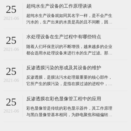
出水水质好。 2、工业食品超纯水设备多采用多
反渗透膜污染的形成及其设备的维护
25
介质过滤器、活性炭过滤器作及保安过滤器作为
反渗透膜，是膜法污水处理最重要的核心部件，
预处理，能有效去除原水中的悬浮物、胶体、泥
2021-06
它所产生的膜污染，是指在膜过滤的进程中，水
沙、异味等杂质，处理后的水能能
中的微粒、胶体粒子或溶质大分子等各种物质，
让膜孔径变小或者是阻塞。反渗透膜作为深圳反
反渗透膜在彩色显像管工程中的应用
25
渗透设备的核心部件，咱们来看看反渗透膜污染
彩色显像管是传统的彩色显示器件，其工作原理
的要素、损害。 1、反渗透体系污染 反渗透体系
2021-06
与黑白显像管基本相同，为静电聚焦和磁偏转方
的污染通常指体系进水中所含的无
式的阴极射线管。统计表明，随着20世纪90年代
开始我国彩管产量的持续增长，彩管工厂已成了
我国排污的大户之一。与电子工业其它领域一
样，彩管的生产同样需要纯度高、需量大的纯
在线留言
水，而经过彩管制造车间使用的纯水，排出时都