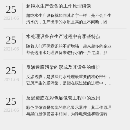
超纯水生产设备的工作原理谈谈
25
超纯水生产设备就如同其名字一样，是不会产生
2021-06
污水的，生产出来的水质是高的且不间断，因此
也就深受到企业者的喜爱，超纯水生产的设备主
要也是用在水处理和电子工业以及实验室呀等行
水处理设备在生产过程中有哪些特点
25
业中的。 超纯水生产设备的工作原理： 超纯水生
随着人们环保意识的不断增强，越来越多的企业
产设备的工作过程通过交换羟基离子或氢氧根离
2021-06
都会选用水处理设备来进行水的生产过滤。那
子去除不想要的离子，然后将这些
么，这种设备具有哪些特点呢? 1、成本投入少，
出水水质好。 2、工业食品超纯水设备多采用多
反渗透膜污染的形成及其设备的维护
25
介质过滤器、活性炭过滤器作及保安过滤器作为
反渗透膜，是膜法污水处理最重要的核心部件，
预处理，能有效去除原水中的悬浮物、胶体、泥
2021-06
它所产生的膜污染，是指在膜过滤的进程中，水
沙、异味等杂质，处理后的水能能
中的微粒、胶体粒子或溶质大分子等各种物质，
让膜孔径变小或者是阻塞。反渗透膜作为深圳反
反渗透膜在彩色显像管工程中的应用
25
渗透设备的核心部件，咱们来看看反渗透膜污染
彩色显像管是传统的彩色显示器件，其工作原理
的要素、损害。 1、反渗透体系污染 反渗透体系
2021-06
与黑白显像管基本相同，为静电聚焦和磁偏转方
的污染通常指体系进水中所含的无
式的阴极射线管。统计表明，随着20世纪90年代
开始我国彩管产量的持续增长，彩管工厂已成了