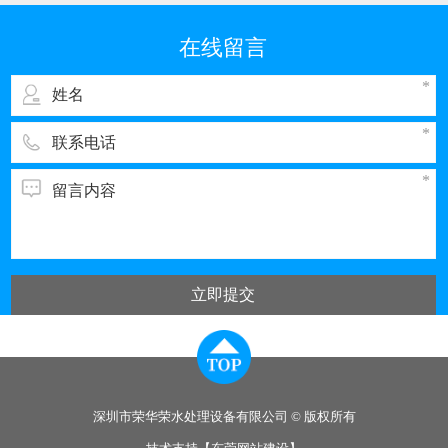
我国排污的大户之一。与电子工业其它领域一
样，彩管的生产同样需要纯度高、需量大的纯
在线留言
水，而经过彩管制造车间使用的纯水，排出时都
立即提交
深圳市荣华荣水处理设备有限公司 © 版权所有