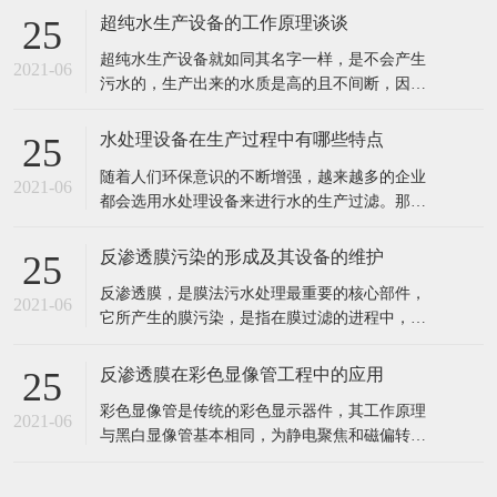
出水水质好。 2、工业食品超纯水设备多采用多
反渗透膜污染的形成及其设备的维护
25
介质过滤器、活性炭过滤器作及保安过滤器作为
反渗透膜，是膜法污水处理最重要的核心部件，
预处理，能有效去除原水中的悬浮物、胶体、泥
2021-06
它所产生的膜污染，是指在膜过滤的进程中，水
沙、异味等杂质，处理后的水能能
中的微粒、胶体粒子或溶质大分子等各种物质，
让膜孔径变小或者是阻塞。反渗透膜作为深圳反
反渗透膜在彩色显像管工程中的应用
25
渗透设备的核心部件，咱们来看看反渗透膜污染
彩色显像管是传统的彩色显示器件，其工作原理
的要素、损害。 1、反渗透体系污染 反渗透体系
2021-06
与黑白显像管基本相同，为静电聚焦和磁偏转方
的污染通常指体系进水中所含的无
式的阴极射线管。统计表明，随着20世纪90年代
开始我国彩管产量的持续增长，彩管工厂已成了
我国排污的大户之一。与电子工业其它领域一
样，彩管的生产同样需要纯度高、需量大的纯
在线留言
水，而经过彩管制造车间使用的纯水，排出时都