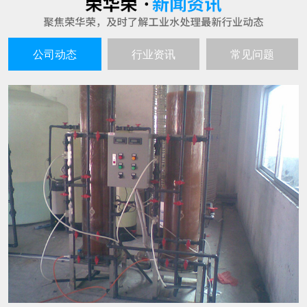
超纯水生产设备的工作原理谈谈
25
超纯水生产设备就如同其名字一样，是不会产生
2021-06
污水的，生产出来的水质是高的且不间断，因此
也就深受到企业者的喜爱，超纯水生产的设备主
要也是用在水处理和电子工业以及实验室呀等行
水处理设备在生产过程中有哪些特点
25
业中的。 超纯水生产设备的工作原理： 超纯水生
随着人们环保意识的不断增强，越来越多的企业
产设备的工作过程通过交换羟基离子或氢氧根离
2021-06
都会选用水处理设备来进行水的生产过滤。那
子去除不想要的离子，然后将这些
么，这种设备具有哪些特点呢? 1、成本投入少，