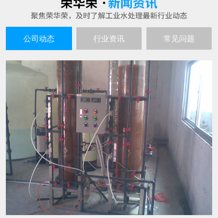
超纯水生产设备的工作原理谈谈
25
超纯水生产设备就如同其名字一样，是不会产生
2021-06
污水的，生产出来的水质是高的且不间断，因此
也就深受到企业者的喜爱，超纯水生产的设备主
要也是用在水处理和电子工业以及实验室呀等行
水处理设备在生产过程中有哪些特点
25
业中的。 超纯水生产设备的工作原理： 超纯水生
随着人们环保意识的不断增强，越来越多的企业
产设备的工作过程通过交换羟基离子或氢氧根离
2021-06
都会选用水处理设备来进行水的生产过滤。那
子去除不想要的离子，然后将这些
么，这种设备具有哪些特点呢? 1、成本投入少，