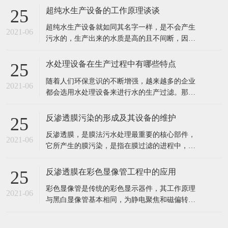
出水水质好。 2、工业食品超纯水设备多采用多
反渗透膜污染的形成及其设备的维护
25
介质过滤器、活性炭过滤器作及保安过滤器作为
反渗透膜，是膜法污水处理最重要的核心部件，
预处理，能有效去除原水中的悬浮物、胶体、泥
2021-06
它所产生的膜污染，是指在膜过滤的进程中，水
沙、异味等杂质，处理后的水能能
中的微粒、胶体粒子或溶质大分子等各种物质，
让膜孔径变小或者是阻塞。反渗透膜作为深圳反
反渗透膜在彩色显像管工程中的应用
25
渗透设备的核心部件，咱们来看看反渗透膜污染
彩色显像管是传统的彩色显示器件，其工作原理
的要素、损害。 1、反渗透体系污染 反渗透体系
2021-06
与黑白显像管基本相同，为静电聚焦和磁偏转方
的污染通常指体系进水中所含的无
式的阴极射线管。统计表明，随着20世纪90年代
开始我国彩管产量的持续增长，彩管工厂已成了
我国排污的大户之一。与电子工业其它领域一
样，彩管的生产同样需要纯度高、需量大的纯
在线留言
水，而经过彩管制造车间使用的纯水，排出时都