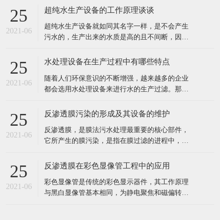
出水水质好。 2、工业食品超纯水设备多采用多
反渗透膜污染的形成及其设备的维护
25
介质过滤器、活性炭过滤器作及保安过滤器作为
反渗透膜，是膜法污水处理最重要的核心部件，
预处理，能有效去除原水中的悬浮物、胶体、泥
2021-06
它所产生的膜污染，是指在膜过滤的进程中，水
沙、异味等杂质，处理后的水能能
中的微粒、胶体粒子或溶质大分子等各种物质，
让膜孔径变小或者是阻塞。反渗透膜作为深圳反
反渗透膜在彩色显像管工程中的应用
25
渗透设备的核心部件，咱们来看看反渗透膜污染
彩色显像管是传统的彩色显示器件，其工作原理
的要素、损害。 1、反渗透体系污染 反渗透体系
2021-06
与黑白显像管基本相同，为静电聚焦和磁偏转方
的污染通常指体系进水中所含的无
式的阴极射线管。统计表明，随着20世纪90年代
开始我国彩管产量的持续增长，彩管工厂已成了
我国排污的大户之一。与电子工业其它领域一
样，彩管的生产同样需要纯度高、需量大的纯
在线留言
水，而经过彩管制造车间使用的纯水，排出时都