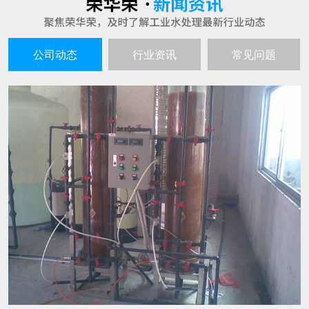
超纯水生产设备的工作原理谈谈
25
超纯水生产设备就如同其名字一样，是不会产生
2021-06
污水的，生产出来的水质是高的且不间断，因此
也就深受到企业者的喜爱，超纯水生产的设备主
要也是用在水处理和电子工业以及实验室呀等行
水处理设备在生产过程中有哪些特点
25
业中的。 超纯水生产设备的工作原理： 超纯水生
随着人们环保意识的不断增强，越来越多的企业
产设备的工作过程通过交换羟基离子或氢氧根离
2021-06
都会选用水处理设备来进行水的生产过滤。那
子去除不想要的离子，然后将这些
么，这种设备具有哪些特点呢? 1、成本投入少，