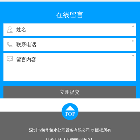
我国排污的大户之一。与电子工业其它领域一
样，彩管的生产同样需要纯度高、需量大的纯
在线留言
水，而经过彩管制造车间使用的纯水，排出时都
立即提交
深圳市荣华荣水处理设备有限公司 © 版权所有