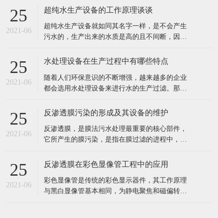
超纯水生产设备的工作原理谈谈
25
超纯水生产设备就如同其名字一样，是不会产生
2021-06
污水的，生产出来的水质是高的且不间断，因此
也就深受到企业者的喜爱，超纯水生产的设备主
要也是用在水处理和电子工业以及实验室呀等行
水处理设备在生产过程中有哪些特点
25
业中的。 超纯水生产设备的工作原理： 超纯水生
随着人们环保意识的不断增强，越来越多的企业
产设备的工作过程通过交换羟基离子或氢氧根离
2021-06
都会选用水处理设备来进行水的生产过滤。那
子去除不想要的离子，然后将这些
么，这种设备具有哪些特点呢? 1、成本投入少，
出水水质好。 2、工业食品超纯水设备多采用多
反渗透膜污染的形成及其设备的维护
25
介质过滤器、活性炭过滤器作及保安过滤器作为
反渗透膜，是膜法污水处理最重要的核心部件，
预处理，能有效去除原水中的悬浮物、胶体、泥
2021-06
它所产生的膜污染，是指在膜过滤的进程中，水
沙、异味等杂质，处理后的水能能
中的微粒、胶体粒子或溶质大分子等各种物质，
让膜孔径变小或者是阻塞。反渗透膜作为深圳反
反渗透膜在彩色显像管工程中的应用
25
渗透设备的核心部件，咱们来看看反渗透膜污染
彩色显像管是传统的彩色显示器件，其工作原理
的要素、损害。 1、反渗透体系污染 反渗透体系
2021-06
与黑白显像管基本相同，为静电聚焦和磁偏转方
的污染通常指体系进水中所含的无
式的阴极射线管。统计表明，随着20世纪90年代
开始我国彩管产量的持续增长，彩管工厂已成了