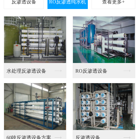
查看更多+
荣华荣181
反渗透设备大系统12...
反渗透设备陶氏膜大系...
桶装水超滤膜