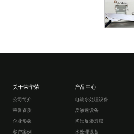
海德能反渗透膜
陶氏反渗透膜
PLC可编程程序编写
电控系统
商用纯水机
关于荣华荣
产品中心
公司简介
电镀水处理设备
反渗透膜壳
荣誉资质
反渗透设备
企业形象
陶氏反渗透膜
汇通膜
客户案例
水处理设备