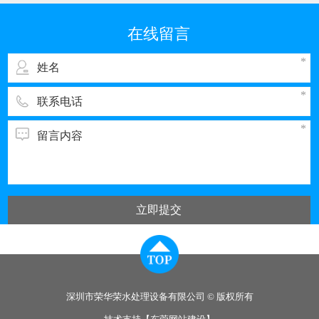
我国排污的大户之一。与电子工业其它领域一
样，彩管的生产同样需要纯度高、需量大的纯
在线留言
水，而经过彩管制造车间使用的纯水，排出时都
立即提交
深圳市荣华荣水处理设备有限公司 © 版权所有