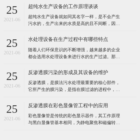
超纯水生产设备的工作原理谈谈
25
超纯水生产设备就如同其名字一样，是不会产生
2021-06
污水的，生产出来的水质是高的且不间断，因此
也就深受到企业者的喜爱，超纯水生产的设备主
要也是用在水处理和电子工业以及实验室呀等行
水处理设备在生产过程中有哪些特点
25
业中的。 超纯水生产设备的工作原理： 超纯水生
随着人们环保意识的不断增强，越来越多的企业
产设备的工作过程通过交换羟基离子或氢氧根离
2021-06
都会选用水处理设备来进行水的生产过滤。那
子去除不想要的离子，然后将这些
么，这种设备具有哪些特点呢? 1、成本投入少，
出水水质好。 2、工业食品超纯水设备多采用多
反渗透膜污染的形成及其设备的维护
25
介质过滤器、活性炭过滤器作及保安过滤器作为
反渗透膜，是膜法污水处理最重要的核心部件，
预处理，能有效去除原水中的悬浮物、胶体、泥
2021-06
它所产生的膜污染，是指在膜过滤的进程中，水
沙、异味等杂质，处理后的水能能
中的微粒、胶体粒子或溶质大分子等各种物质，
让膜孔径变小或者是阻塞。反渗透膜作为深圳反
反渗透膜在彩色显像管工程中的应用
25
渗透设备的核心部件，咱们来看看反渗透膜污染
彩色显像管是传统的彩色显示器件，其工作原理
的要素、损害。 1、反渗透体系污染 反渗透体系
2021-06
与黑白显像管基本相同，为静电聚焦和磁偏转方
的污染通常指体系进水中所含的无
式的阴极射线管。统计表明，随着20世纪90年代
开始我国彩管产量的持续增长，彩管工厂已成了