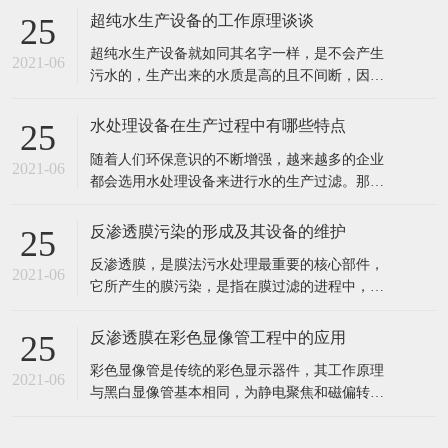
出水水质好。 2、工业食品超纯水设备多采用多
反渗透膜污染的形成及其设备的维护
25
介质过滤器、活性炭过滤器作及保安过滤器作为
反渗透膜，是膜法污水处理最重要的核心部件，
预处理，能有效去除原水中的悬浮物、胶体、泥
2021-06
它所产生的膜污染，是指在膜过滤的进程中，水
沙、异味等杂质，处理后的水能能
中的微粒、胶体粒子或溶质大分子等各种物质，
让膜孔径变小或者是阻塞。反渗透膜作为深圳反
反渗透膜在彩色显像管工程中的应用
25
渗透设备的核心部件，咱们来看看反渗透膜污染
彩色显像管是传统的彩色显示器件，其工作原理
的要素、损害。 1、反渗透体系污染 反渗透体系
2021-06
与黑白显像管基本相同，为静电聚焦和磁偏转方
的污染通常指体系进水中所含的无
式的阴极射线管。统计表明，随着20世纪90年代
开始我国彩管产量的持续增长，彩管工厂已成了
我国排污的大户之一。与电子工业其它领域一
样，彩管的生产同样需要纯度高、需量大的纯
在线留言
水，而经过彩管制造车间使用的纯水，排出时都