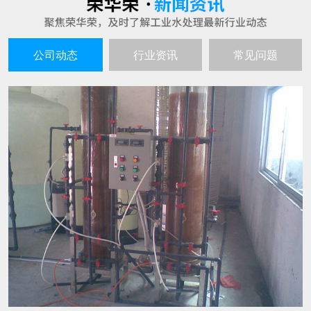
超纯水生产设备的工作原理谈谈
25
超纯水生产设备就如同其名字一样，是不会产生
2021-06
污水的，生产出来的水质是高的且不间断，因此
也就深受到企业者的喜爱，超纯水生产的设备主
要也是用在水处理和电子工业以及实验室呀等行
水处理设备在生产过程中有哪些特点
25
业中的。 超纯水生产设备的工作原理： 超纯水生
随着人们环保意识的不断增强，越来越多的企业
产设备的工作过程通过交换羟基离子或氢氧根离
2021-06
都会选用水处理设备来进行水的生产过滤。那
子去除不想要的离子，然后将这些
么，这种设备具有哪些特点呢? 1、成本投入少，