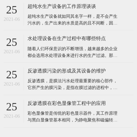
超纯水生产设备的工作原理谈谈
25
超纯水生产设备就如同其名字一样，是不会产生
2021-06
污水的，生产出来的水质是高的且不间断，因此
也就深受到企业者的喜爱，超纯水生产的设备主
要也是用在水处理和电子工业以及实验室呀等行
水处理设备在生产过程中有哪些特点
25
业中的。 超纯水生产设备的工作原理： 超纯水生
随着人们环保意识的不断增强，越来越多的企业
产设备的工作过程通过交换羟基离子或氢氧根离
2021-06
都会选用水处理设备来进行水的生产过滤。那
子去除不想要的离子，然后将这些
么，这种设备具有哪些特点呢? 1、成本投入少，
出水水质好。 2、工业食品超纯水设备多采用多
反渗透膜污染的形成及其设备的维护
25
介质过滤器、活性炭过滤器作及保安过滤器作为
反渗透膜，是膜法污水处理最重要的核心部件，
预处理，能有效去除原水中的悬浮物、胶体、泥
2021-06
它所产生的膜污染，是指在膜过滤的进程中，水
沙、异味等杂质，处理后的水能能
中的微粒、胶体粒子或溶质大分子等各种物质，
让膜孔径变小或者是阻塞。反渗透膜作为深圳反
反渗透膜在彩色显像管工程中的应用
25
渗透设备的核心部件，咱们来看看反渗透膜污染
彩色显像管是传统的彩色显示器件，其工作原理
的要素、损害。 1、反渗透体系污染 反渗透体系
2021-06
与黑白显像管基本相同，为静电聚焦和磁偏转方
的污染通常指体系进水中所含的无
式的阴极射线管。统计表明，随着20世纪90年代
开始我国彩管产量的持续增长，彩管工厂已成了