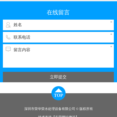
我国排污的大户之一。与电子工业其它领域一
样，彩管的生产同样需要纯度高、需量大的纯
在线留言
水，而经过彩管制造车间使用的纯水，排出时都
立即提交
深圳市荣华荣水处理设备有限公司 © 版权所有