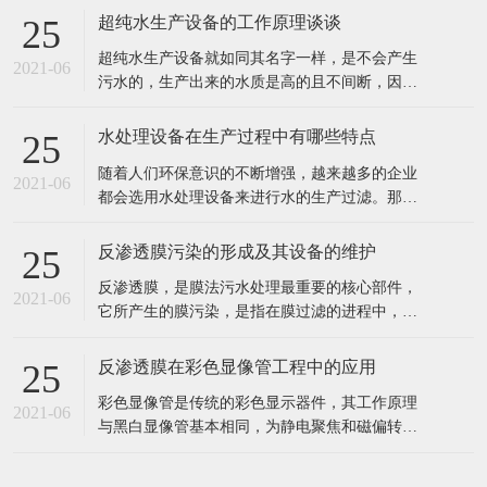
出水水质好。 2、工业食品超纯水设备多采用多
反渗透膜污染的形成及其设备的维护
25
介质过滤器、活性炭过滤器作及保安过滤器作为
反渗透膜，是膜法污水处理最重要的核心部件，
预处理，能有效去除原水中的悬浮物、胶体、泥
2021-06
它所产生的膜污染，是指在膜过滤的进程中，水
沙、异味等杂质，处理后的水能能
中的微粒、胶体粒子或溶质大分子等各种物质，
让膜孔径变小或者是阻塞。反渗透膜作为深圳反
反渗透膜在彩色显像管工程中的应用
25
渗透设备的核心部件，咱们来看看反渗透膜污染
彩色显像管是传统的彩色显示器件，其工作原理
的要素、损害。 1、反渗透体系污染 反渗透体系
2021-06
与黑白显像管基本相同，为静电聚焦和磁偏转方
的污染通常指体系进水中所含的无
式的阴极射线管。统计表明，随着20世纪90年代
开始我国彩管产量的持续增长，彩管工厂已成了
我国排污的大户之一。与电子工业其它领域一
样，彩管的生产同样需要纯度高、需量大的纯
在线留言
水，而经过彩管制造车间使用的纯水，排出时都