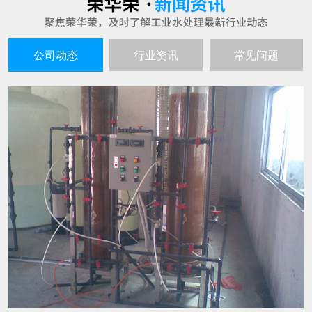
超纯水生产设备的工作原理谈谈
25
超纯水生产设备就如同其名字一样，是不会产生
2021-06
污水的，生产出来的水质是高的且不间断，因此
也就深受到企业者的喜爱，超纯水生产的设备主
要也是用在水处理和电子工业以及实验室呀等行
水处理设备在生产过程中有哪些特点
25
业中的。 超纯水生产设备的工作原理： 超纯水生
随着人们环保意识的不断增强，越来越多的企业
产设备的工作过程通过交换羟基离子或氢氧根离
2021-06
都会选用水处理设备来进行水的生产过滤。那
子去除不想要的离子，然后将这些
么，这种设备具有哪些特点呢? 1、成本投入少，