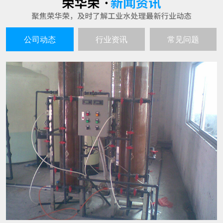
超纯水生产设备的工作原理谈谈
25
超纯水生产设备就如同其名字一样，是不会产生
2021-06
污水的，生产出来的水质是高的且不间断，因此
也就深受到企业者的喜爱，超纯水生产的设备主
要也是用在水处理和电子工业以及实验室呀等行
水处理设备在生产过程中有哪些特点
25
业中的。 超纯水生产设备的工作原理： 超纯水生
随着人们环保意识的不断增强，越来越多的企业
产设备的工作过程通过交换羟基离子或氢氧根离
2021-06
都会选用水处理设备来进行水的生产过滤。那
子去除不想要的离子，然后将这些
么，这种设备具有哪些特点呢? 1、成本投入少，