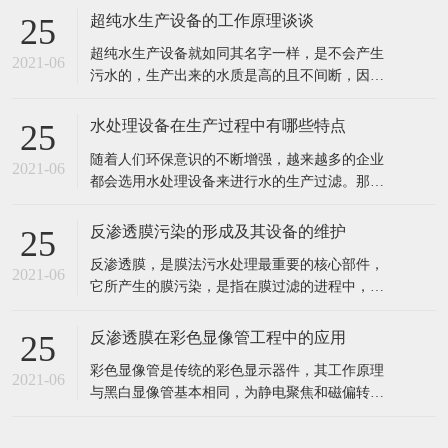
出水水质好。 2、工业食品超纯水设备多采用多
反渗透膜污染的形成及其设备的维护
25
介质过滤器、活性炭过滤器作及保安过滤器作为
反渗透膜，是膜法污水处理最重要的核心部件，
预处理，能有效去除原水中的悬浮物、胶体、泥
2021-06
它所产生的膜污染，是指在膜过滤的进程中，水
沙、异味等杂质，处理后的水能能
中的微粒、胶体粒子或溶质大分子等各种物质，
让膜孔径变小或者是阻塞。反渗透膜作为深圳反
反渗透膜在彩色显像管工程中的应用
25
渗透设备的核心部件，咱们来看看反渗透膜污染
彩色显像管是传统的彩色显示器件，其工作原理
的要素、损害。 1、反渗透体系污染 反渗透体系
2021-06
与黑白显像管基本相同，为静电聚焦和磁偏转方
的污染通常指体系进水中所含的无
式的阴极射线管。统计表明，随着20世纪90年代
开始我国彩管产量的持续增长，彩管工厂已成了
我国排污的大户之一。与电子工业其它领域一
样，彩管的生产同样需要纯度高、需量大的纯
在线留言
水，而经过彩管制造车间使用的纯水，排出时都