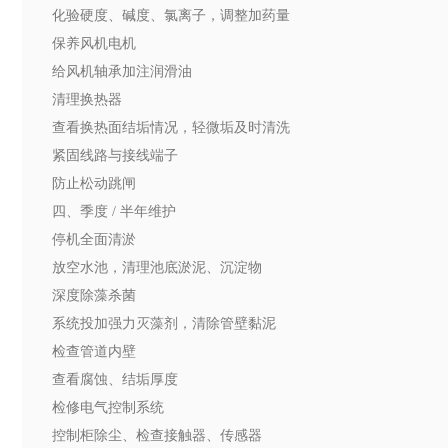
化验硬度、碱度、氯离子，调整加药量
保养风机电机
给风机轴承加注润滑油
清理换热器
查看换热面结垢情况，轻微垢及时清洗
紧固线路与接线端子
防止松动跳闸
四、季度 / 半年维护
停机全面清淤
放空水池，清理池底淤泥、沉淀物
深度除藻杀菌
系统投加强力灭藻剂，清除管壁黏泥
检查管道内壁
查看腐蚀、结垢厚度
检修电气控制系统
控制柜除尘、检查接触器、传感器