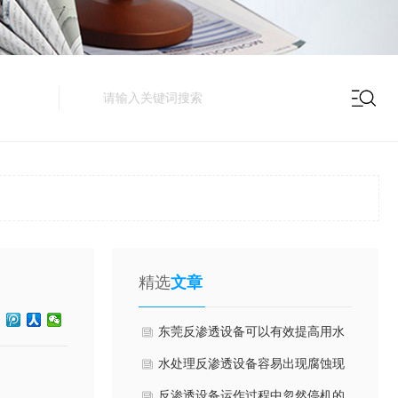
精选
文章
东莞反渗透设备可以有效提高用水
安全！
水处理反渗透设备容易出现腐蚀现
象该怎么办呢？
反渗透设备运作过程中忽然停机的