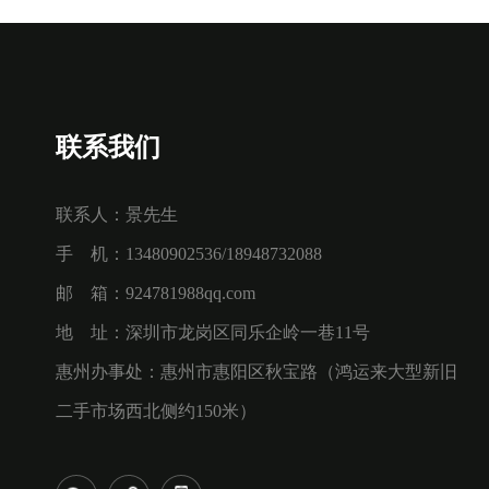
联系我们
联系人：景先生
手 机：13480902536/18948732088
邮 箱：924781988qq.com
地 址：深圳市龙岗区同乐企岭一巷11号
惠州办事处：惠州市惠阳区秋宝路（鸿运来大型新旧
二手市场西北侧约150米）