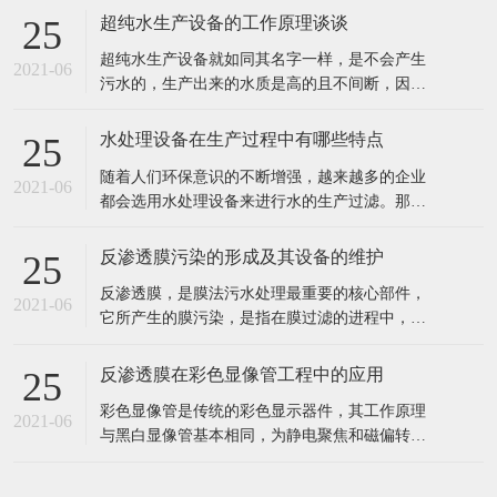
超纯水生产设备的工作原理谈谈
25
超纯水生产设备就如同其名字一样，是不会产生
2021-06
污水的，生产出来的水质是高的且不间断，因此
也就深受到企业者的喜爱，超纯水生产的设备主
要也是用在水处理和电子工业以及实验室呀等行
水处理设备在生产过程中有哪些特点
25
业中的。 超纯水生产设备的工作原理： 超纯水生
随着人们环保意识的不断增强，越来越多的企业
产设备的工作过程通过交换羟基离子或氢氧根离
2021-06
都会选用水处理设备来进行水的生产过滤。那
子去除不想要的离子，然后将这些
么，这种设备具有哪些特点呢? 1、成本投入少，
出水水质好。 2、工业食品超纯水设备多采用多
反渗透膜污染的形成及其设备的维护
25
介质过滤器、活性炭过滤器作及保安过滤器作为
反渗透膜，是膜法污水处理最重要的核心部件，
预处理，能有效去除原水中的悬浮物、胶体、泥
2021-06
它所产生的膜污染，是指在膜过滤的进程中，水
沙、异味等杂质，处理后的水能能
中的微粒、胶体粒子或溶质大分子等各种物质，
让膜孔径变小或者是阻塞。反渗透膜作为深圳反
反渗透膜在彩色显像管工程中的应用
25
渗透设备的核心部件，咱们来看看反渗透膜污染
彩色显像管是传统的彩色显示器件，其工作原理
的要素、损害。 1、反渗透体系污染 反渗透体系
2021-06
与黑白显像管基本相同，为静电聚焦和磁偏转方
的污染通常指体系进水中所含的无
式的阴极射线管。统计表明，随着20世纪90年代
开始我国彩管产量的持续增长，彩管工厂已成了