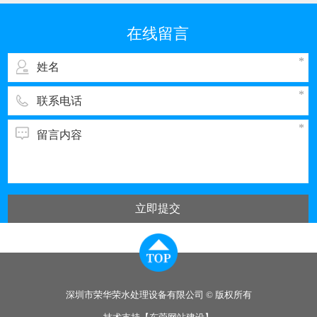
我国排污的大户之一。与电子工业其它领域一
样，彩管的生产同样需要纯度高、需量大的纯
在线留言
水，而经过彩管制造车间使用的纯水，排出时都
立即提交
深圳市荣华荣水处理设备有限公司 © 版权所有