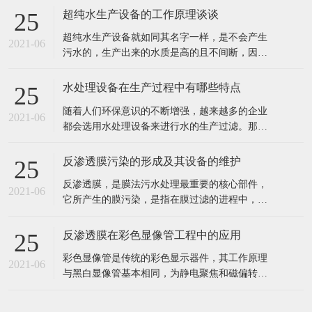
出水水质好。 2、工业食品超纯水设备多采用多
反渗透膜污染的形成及其设备的维护
25
介质过滤器、活性炭过滤器作及保安过滤器作为
反渗透膜，是膜法污水处理最重要的核心部件，
预处理，能有效去除原水中的悬浮物、胶体、泥
2021-06
它所产生的膜污染，是指在膜过滤的进程中，水
沙、异味等杂质，处理后的水能能
中的微粒、胶体粒子或溶质大分子等各种物质，
让膜孔径变小或者是阻塞。反渗透膜作为深圳反
反渗透膜在彩色显像管工程中的应用
25
渗透设备的核心部件，咱们来看看反渗透膜污染
彩色显像管是传统的彩色显示器件，其工作原理
的要素、损害。 1、反渗透体系污染 反渗透体系
2021-06
与黑白显像管基本相同，为静电聚焦和磁偏转方
的污染通常指体系进水中所含的无
式的阴极射线管。统计表明，随着20世纪90年代
开始我国彩管产量的持续增长，彩管工厂已成了
我国排污的大户之一。与电子工业其它领域一
样，彩管的生产同样需要纯度高、需量大的纯
在线留言
水，而经过彩管制造车间使用的纯水，排出时都