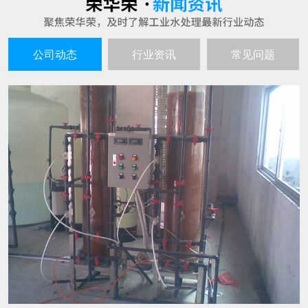
超纯水生产设备的工作原理谈谈
25
超纯水生产设备就如同其名字一样，是不会产生
2021-06
污水的，生产出来的水质是高的且不间断，因此
也就深受到企业者的喜爱，超纯水生产的设备主
要也是用在水处理和电子工业以及实验室呀等行
水处理设备在生产过程中有哪些特点
25
业中的。 超纯水生产设备的工作原理： 超纯水生
随着人们环保意识的不断增强，越来越多的企业
产设备的工作过程通过交换羟基离子或氢氧根离
2021-06
都会选用水处理设备来进行水的生产过滤。那
子去除不想要的离子，然后将这些
么，这种设备具有哪些特点呢? 1、成本投入少，