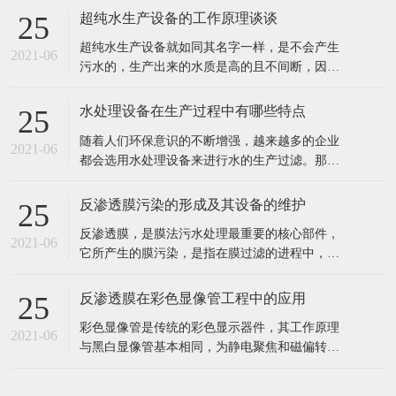
超纯水生产设备的工作原理谈谈
25
超纯水生产设备就如同其名字一样，是不会产生
2021-06
污水的，生产出来的水质是高的且不间断，因此
也就深受到企业者的喜爱，超纯水生产的设备主
要也是用在水处理和电子工业以及实验室呀等行
水处理设备在生产过程中有哪些特点
25
业中的。 超纯水生产设备的工作原理： 超纯水生
随着人们环保意识的不断增强，越来越多的企业
产设备的工作过程通过交换羟基离子或氢氧根离
2021-06
都会选用水处理设备来进行水的生产过滤。那
子去除不想要的离子，然后将这些
么，这种设备具有哪些特点呢? 1、成本投入少，
出水水质好。 2、工业食品超纯水设备多采用多
反渗透膜污染的形成及其设备的维护
25
介质过滤器、活性炭过滤器作及保安过滤器作为
反渗透膜，是膜法污水处理最重要的核心部件，
预处理，能有效去除原水中的悬浮物、胶体、泥
2021-06
它所产生的膜污染，是指在膜过滤的进程中，水
沙、异味等杂质，处理后的水能能
中的微粒、胶体粒子或溶质大分子等各种物质，
让膜孔径变小或者是阻塞。反渗透膜作为深圳反
反渗透膜在彩色显像管工程中的应用
25
渗透设备的核心部件，咱们来看看反渗透膜污染
彩色显像管是传统的彩色显示器件，其工作原理
的要素、损害。 1、反渗透体系污染 反渗透体系
2021-06
与黑白显像管基本相同，为静电聚焦和磁偏转方
的污染通常指体系进水中所含的无
式的阴极射线管。统计表明，随着20世纪90年代
开始我国彩管产量的持续增长，彩管工厂已成了