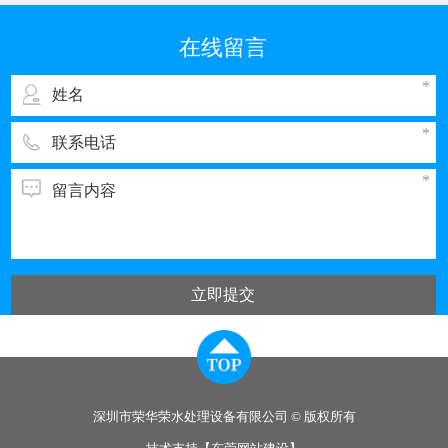
我国排污的大户之一。与电子工业其它领域一
样，彩管的生产同样需要纯度高、需量大的纯
在线留言
水，而经过彩管制造车间使用的纯水，排出时都
立即提交
深圳市荣华荣水处理设备有限公司 © 版权所有