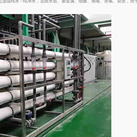
下水过滤成纯水 / 纯净水，去除水垢、重金属、细菌、病毒、余氯、杂质，用