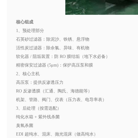
核心组成
1、预处理部分
石英砂过滤器：除泥沙、铁锈、悬浮物
活性炭过滤器：除余氯、异味、有机物
软化器 / 阻垢装置：防 RO 膜结垢（地下水必备）
精密保安过滤器 (5μm)：保护高压泵和膜
2、核心主机
高压泵：提供反渗透压力
RO 反渗透膜（汇通、陶氏、海德能等）
机架、管路、阀门、仪表（压力表、电导率表）
3、后处理（按需选配）
纯化水箱 + 紫外线杀菌
臭氧杀菌
EDI 超纯水、混床、抛光混床（做高纯水）