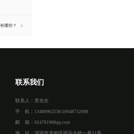
域有哪些？
联系我们
联系人：景先生
手 机：13480902536/18948732088
邮 箱：924781988qq.com
地 址：深圳市龙岗区同乐企岭一巷11号