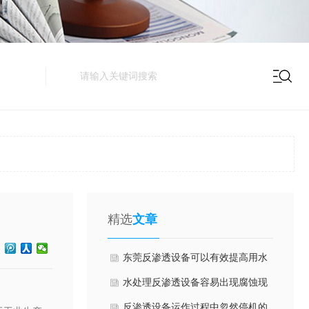
精选
文章
东莞反渗透设备可以有效提高用水
安全！
水处理反渗透设备容易出现腐蚀现
象该怎么办呢？
反渗透设备运作过程中忽然停机的